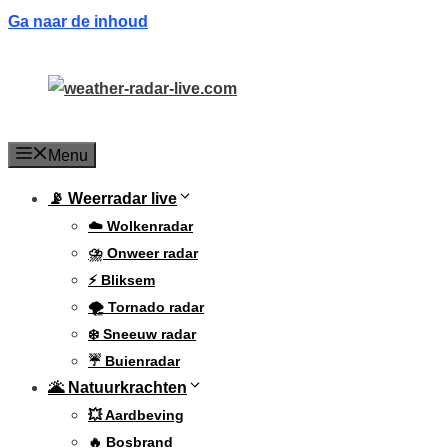
Ga naar de inhoud
Menu
📡 Weerradar live
☁️ Wolkenradar
⛈️ Onweer radar
⚡ Bliksem
🌪️ Tornado radar
❄️ Sneeuw radar
☔ Buienradar
🌋 Natuurkrachten
💥 Aardbeving
🔥 Bosbrand