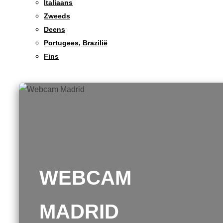
Italiaans
Zweeds
Deens
Portugees, Brazilië
Fins
WEBCAM
MADRID