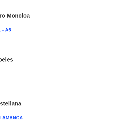
ro Moncloa
 – A6
beles
stellana
SALAMANCA