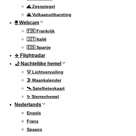
🌊 Zeespiegel
🌋 Vulkaanuitbarsting
🖲 Webcam
🇫🇷 Frankrijk
🇮🇹 Italië
🇪🇸 Spanje
✈️ Flightradar
🌙 Nachtelijke hemel
💡 Lichtvervuiling
🌛 Maankalender
🛰️ Satellietenkaart
✨ Sterrenhemel
Nederlands
Engels
Frans
Spaans