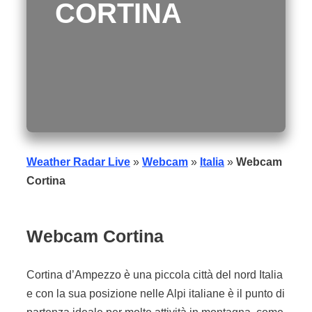
CORTINA
Weather Radar Live
»
Webcam
»
Italia
»
Webcam
Cortina
Webcam Cortina
Cortina d’Ampezzo è una piccola città del nord Italia
e con la sua posizione nelle Alpi italiane è il punto di