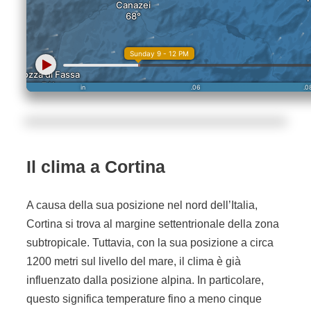
Il clima a Cortina
A causa della sua posizione nel nord dell’Italia,
Cortina si trova al margine settentrionale della zona
subtropicale. Tuttavia, con la sua posizione a circa
1200 metri sul livello del mare, il clima è già
influenzato dalla posizione alpina. In particolare,
questo significa temperature fino a meno cinque