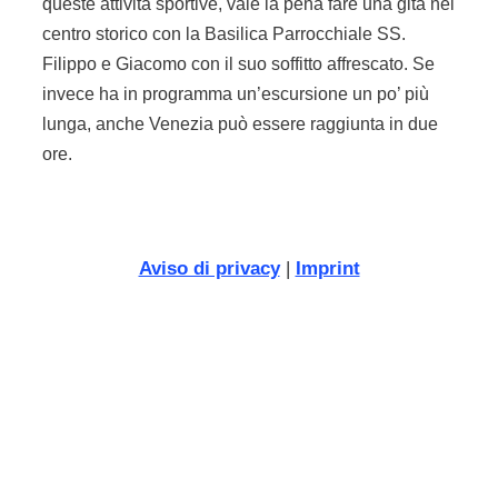
queste attività sportive, vale la pena fare una gita nel
centro storico con la Basilica Parrocchiale SS.
Filippo e Giacomo con il suo soffitto affrescato. Se
invece ha in programma un’escursione un po’ più
lunga, anche Venezia può essere raggiunta in due
ore.
Aviso di privacy
|
Imprint