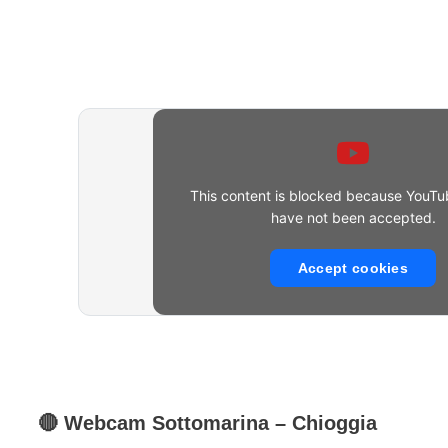
This content is blocked because YouTu
have not been accepted.
Accept cookies
🔴
Webcam
Sottomarina
– Chioggia