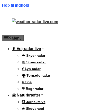
Hop til indhold
Menu
📡 Vejrradar live
☁️ Skyer radar
⛈️ Storm radar
⚡ Lyn radar
🌪️ Tornado radar
❄️ Sne
☔ Regnradar
🌋 Naturkræfter
💥 Jordskælvs
🔥 Skovbrand