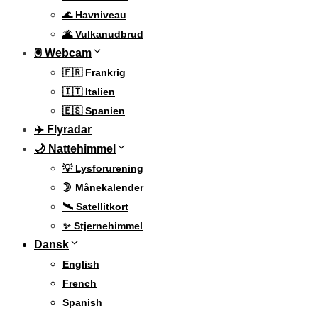
🌊 Havniveau
🌋 Vulkanudbrud
🖲 Webcam
🇫🇷 Frankrig
🇮🇹 Italien
🇪🇸 Spanien
✈️ Flyradar
🌙 Nattehimmel
💡 Lysforurening
🌛 Månekalender
🛰️ Satellitkort
✨ Stjernehimmel
Dansk
English
French
Spanish