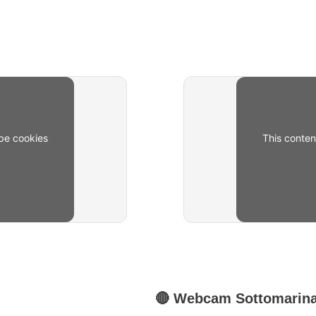
be cookies
This conte
🔴
Webcam
Sottomarin