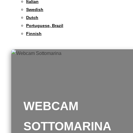
Italian
Swedish
Dutch
Portuguese, Brazil
Finnish
WEBCAM
SOTTOMARINA