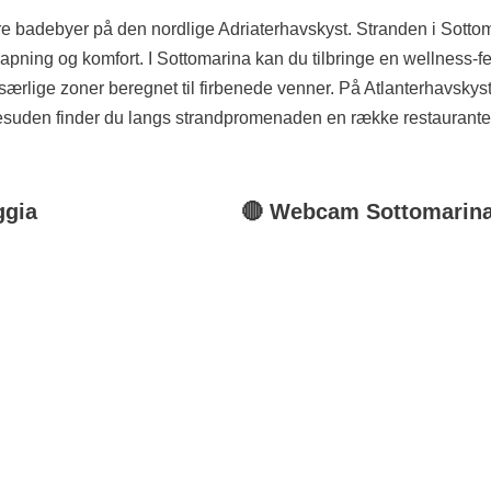
re badebyer på den nordlige Adriaterhavskyst. Stranden i Sottom
pning og komfort. I Sottomarina kan du tilbringe en wellness-feri
ærlige zoner beregnet til firbenede venner. På Atlanterhavskyste
n. Desuden finder du langs strandpromenaden en række restauranter
ggia
🔴
Webcam
Sottomarin