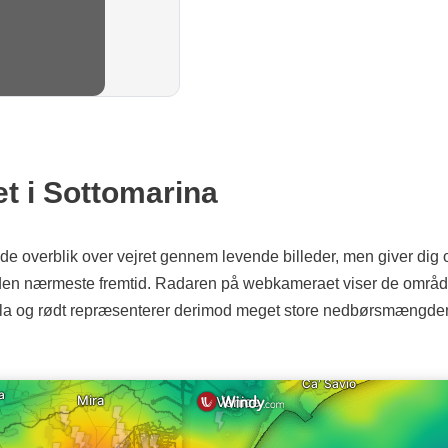
et i Sottomarina
 overblik over vejret gennem levende billeder, men giver dig og
 den nærmeste fremtid. Radaren på webkameraet viser de områder,
illa og rødt repræsenterer derimod meget store nedbørsmængder. Hv