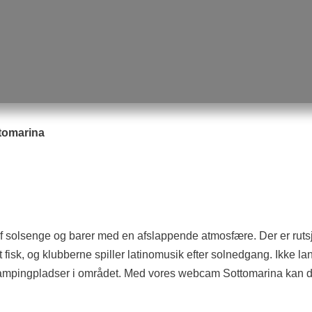
tomarina
af solsenge og barer med en afslappende atmosfære. Der er rut
t fisk, og klubberne spiller latinomusik efter solnedgang. Ikke 
mpingpladser i området. Med vores webcam Sottomarina kan du fø