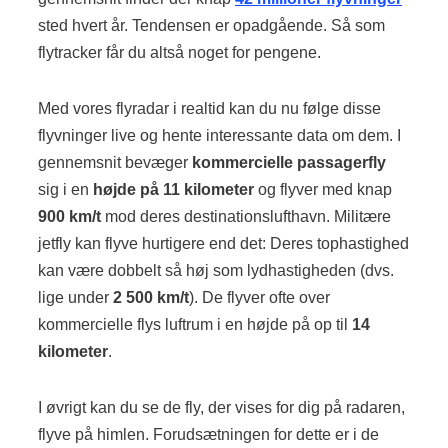
sted hvert år. Tendensen er opadgående. Så som
flytracker får du altså noget for pengene.
Med vores flyradar i realtid kan du nu følge disse
flyvninger live og hente interessante data om dem. I
gennemsnit bevæger
kommercielle passagerfly
sig i en
højde på 11 kilometer
og flyver med knap
900 km/t
mod deres destinationslufthavn. Militære
jetfly kan flyve hurtigere end det: Deres tophastighed
kan være dobbelt så høj som lydhastigheden (dvs.
lige under
2 500 km/t
). De flyver ofte over
kommercielle flys luftrum i en højde på op til
14
kilometer
.
I øvrigt kan du se de fly, der vises for dig på radaren,
flyve på himlen. Forudsætningen for dette er i de