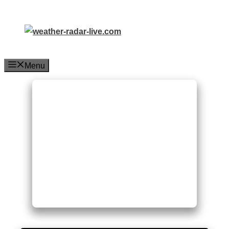
Hop
til
indhold
Menu