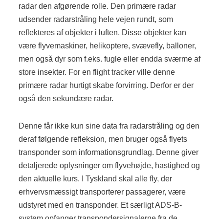
radar den afgørende rolle. Den primære radar
udsender radarstråling hele vejen rundt, som
reflekteres af objekter i luften. Disse objekter kan
være flyvemaskiner, helikoptere, svævefly, balloner,
men også dyr som f.eks. fugle eller endda sværme af
store insekter. For en flight tracker ville denne
primære radar hurtigt skabe forvirring. Derfor er der
også den sekundære radar.
Denne får ikke kun sine data fra radarstråling og den
deraf følgende refleksion, men bruger også flyets
transponder som informationsgrundlag. Denne giver
detaljerede oplysninger om flyvehøjde, hastighed og
den aktuelle kurs. I Tyskland skal alle fly, der
erhvervsmæssigt transporterer passagerer, være
udstyret med en transponder. Et særligt ADS-B-
system opfanger transpondersignalerne fra de