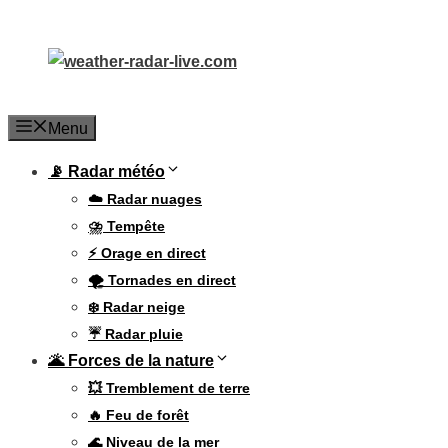
Aller
au
contenu
Menu
📡 Radar météo
☁️ Radar nuages
⛈️ Tempête
⚡ Orage en direct
🌪️ Tornades en direct
❄️ Radar neige
☔ Radar pluie
🌋 Forces de la nature
💥 Tremblement de terre
🔥 Feu de forêt
🌊 Niveau de la mer