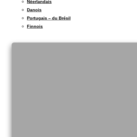
Néerlandais
Danois
Portugais – du Brésil
Finnois