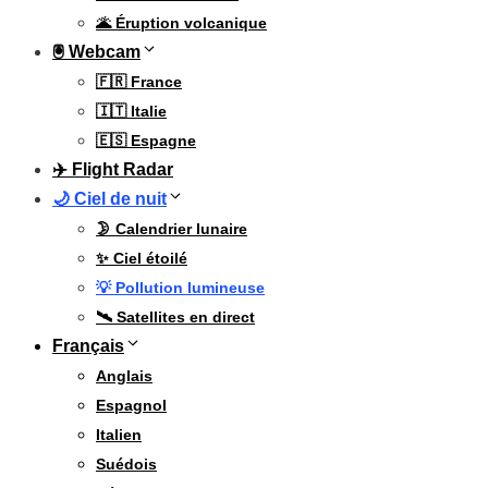
🌋 Éruption volcanique
🖲 Webcam
🇫🇷 France
🇮🇹 Italie
🇪🇸 Espagne
✈️ Flight Radar
🌙 Ciel de nuit
🌛 Calendrier lunaire
✨ Ciel étoilé
💡 Pollution lumineuse
🛰️ Satellites en direct
Français
Anglais
Espagnol
Italien
Suédois