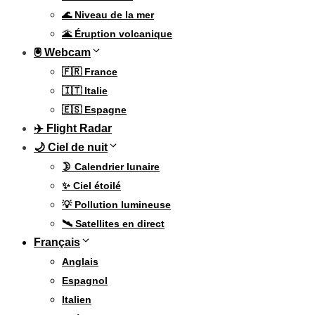
🌊 Niveau de la mer
🌋 Éruption volcanique
🖲 Webcam
🇫🇷 France
🇮🇹 Italie
🇪🇸 Espagne
✈️ Flight Radar
🌙 Ciel de nuit
🌛 Calendrier lunaire
✨ Ciel étoilé
💡 Pollution lumineuse
🛰️ Satellites en direct
Français
Anglais
Espagnol
Italien