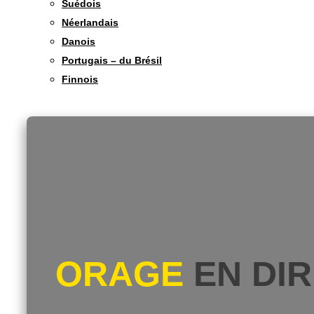
Suédois
Néerlandais
Danois
Portugais – du Brésil
Finnois
ORAGE
EN DI