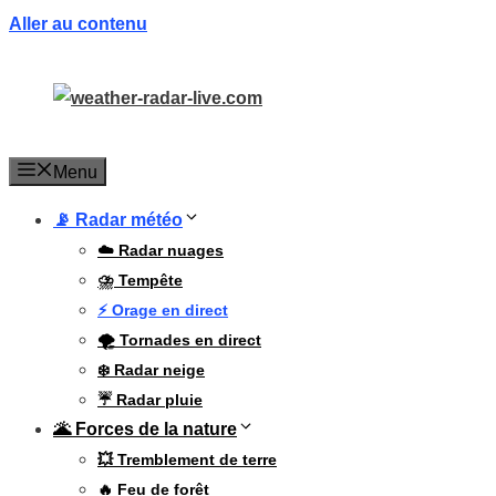
Aller au contenu
Menu
📡 Radar météo
☁️ Radar nuages
⛈️ Tempête
⚡ Orage en direct
🌪️ Tornades en direct
❄️ Radar neige
☔ Radar pluie
🌋 Forces de la nature
💥 Tremblement de terre
🔥 Feu de forêt