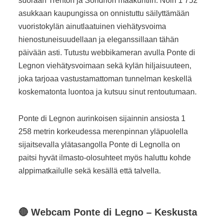
suoraan Trenton ja Sondrion maakuntiin. Noin 1 752
asukkaan kaupungissa on onnistuttu säilyttämään
vuoristokylän ainutlaatuinen viehätysvoima
hienostuneisuudellaan ja eleganssillaan tähän
päivään asti. Tutustu webbikameran avulla Ponte di
Legnon viehätysvoimaan sekä kylän hiljaisuuteen,
joka tarjoaa vastustamattoman tunnelman keskellä
koskematonta luontoa ja kutsuu sinut rentoutumaan.
Ponte di Legnon aurinkoisen sijainnin ansiosta 1
258 metrin korkeudessa merenpinnan yläpuolella
sijaitsevalla ylätasangolla Ponte di Legnolla on
paitsi hyvät ilmasto-olosuhteet myös haluttu kohde
alppimatkailulle sekä kesällä että talvella.
🔴
Webcam
Ponte di Legno
– Keskusta