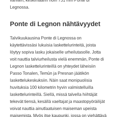
vähiten, keskimäärin noin 731 mm Ponte di
Legnossa.
Ponte di Legnon nähtävyydet
Talvikuukausina Ponte di Legnossa on
käytettävissäsi lukuisia laskettelurinteitä, joista
löytyy sopiva lasku jokaiselle urheilutasolle. Jotta
voit nauttia talviurheilusta vielä enemmän, Ponte di
Legnon laskettelurinteillä on yhteydet läheisiin
Passo Tonalen, Temùn ja Presnan jäätikön
laskettelukeskuksiin. Näin saat monipuolisia
huvituksia 100 kilometrin hyvin valmistelluilla
laskettelurinteillä. Siellä, missä talvella hiihtäjät
tekevät tiensä, kesällä vaeltajat ja maastopyöräilijät
voivat nauttia ainutlaatuisen maiseman upeista
maisemista. Myös itse kaupunki, jossa on viehättävä