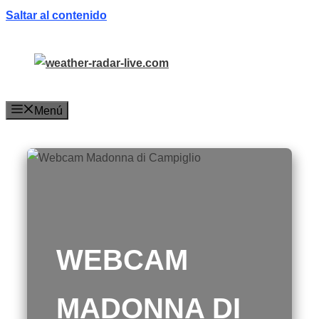
Saltar al contenido
Menú
WEBCAM
MADONNA DI