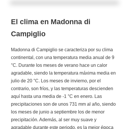
El clima en Madonna di
Campiglio
Madonna di Campiglio se caracteriza por su clima
continental, con una temperatura media anual de 9
°C. Durante los meses de verano hace un calor
agradable, siendo la temperatura máxima media en
julio de 20 °C. Los meses de invierno, por el
contrario, son fríos, y las temperaturas descienden
aquí hasta una media de -1 °C en enero. Las
precipitaciones son de unos 731 mm al año, siendo
los meses de junio a septiembre los de menor
precipitación. Además, al ser muy suave y
agradable durante este periodo, es la mejor época