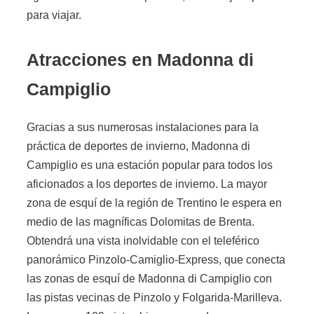
para viajar.
Atracciones en Madonna di
Campiglio
Gracias a sus numerosas instalaciones para la
práctica de deportes de invierno, Madonna di
Campiglio es una estación popular para todos los
aficionados a los deportes de invierno. La mayor
zona de esquí de la región de Trentino le espera en
medio de las magníficas Dolomitas de Brenta.
Obtendrá una vista inolvidable con el teleférico
panorámico Pinzolo-Camiglio-Express, que conecta
las zonas de esquí de Madonna di Campiglio con
las pistas vecinas de Pinzolo y Folgarida-Marilleva.